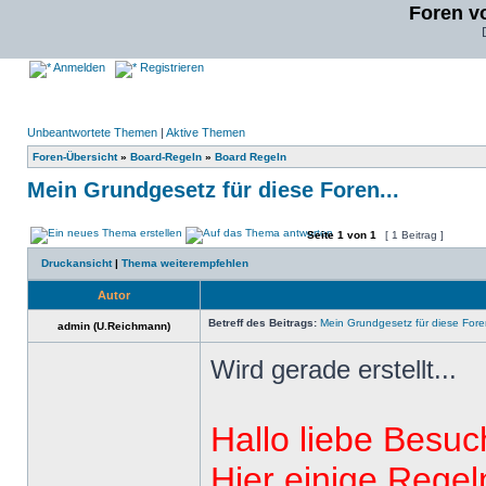
Foren v
Anmelden
Registrieren
Unbeantwortete Themen
|
Aktive Themen
Foren-Übersicht
»
Board-Regeln
»
Board Regeln
Mein Grundgesetz für diese Foren...
Seite
1
von
1
[ 1 Beitrag ]
Druckansicht
|
Thema weiterempfehlen
Autor
Betreff des Beitrags:
Mein Grundgesetz für diese Foren
admin (U.Reichmann)
Wird gerade erstellt...
Hallo liebe Besuc
Hier einige Rege