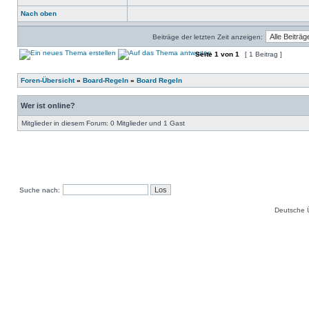
Nach oben
Beiträge der letzten Zeit anzeigen:
Seite
1
von
1
[ 1 Beitrag ]
Foren-Übersicht
»
Board-Regeln
»
Board Regeln
Wer ist online?
Mitglieder in diesem Forum: 0 Mitglieder und 1 Gast
Suche nach:
Deutsche 