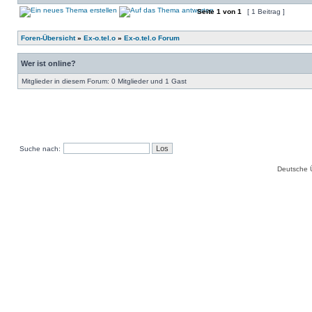
Seite
1
von
1
[ 1 Beitrag ]
Foren-Übersicht
»
Ex-o.tel.o
»
Ex-o.tel.o Forum
Wer ist online?
Mitglieder in diesem Forum: 0 Mitglieder und 1 Gast
Suche nach:
Deutsche 