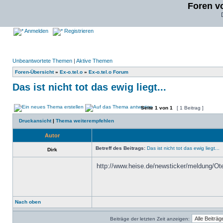
Foren v
Anmelden
Registrieren
Unbeantwortete Themen
|
Aktive Themen
Foren-Übersicht
»
Ex-o.tel.o
»
Ex-o.tel.o Forum
Das ist nicht tot das ewig liegt...
Seite
1
von
1
[ 1 Beitrag ]
Druckansicht
|
Thema weiterempfehlen
Autor
Betreff des Beitrags:
Das ist nicht tot das ewig liegt...
Dirk
http://www.heise.de/newsticker/meldung/Ot
Nach oben
Beiträge der letzten Zeit anzeigen: