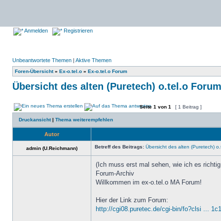
Anmelden
Registrieren
Unbeantwortete Themen
|
Aktive Themen
Foren-Übersicht
»
Ex-o.tel.o
»
Ex-o.tel.o Forum
Übersicht des alten (Puretech) o.tel.o Foru
Seite
1
von
1
[ 1 Beitrag ]
Druckansicht
|
Thema weiterempfehlen
Autor
Betreff des Beitrags:
Übersicht des alten (Puretech) o
admin (U.Reichmann)
(Ich muss erst mal sehen, wie ich es richtig
Forum-Archiv
Willkommen im ex-o.tel.o MA Forum!
Hier der Link zum Forum:
http://cgi08.puretec.de/cgi-bin/fo?clsi ... 1