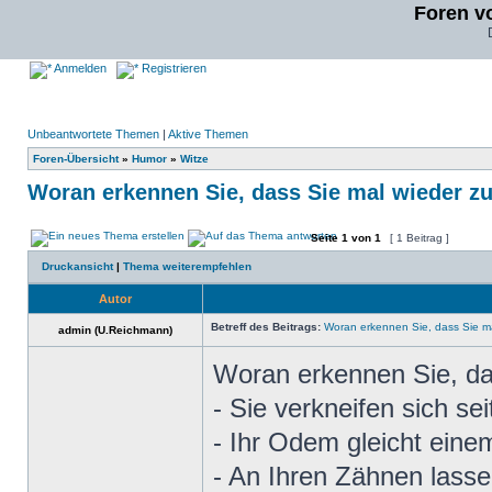
Foren v
Anmelden
Registrieren
Unbeantwortete Themen
|
Aktive Themen
Foren-Übersicht
»
Humor
»
Witze
Woran erkennen Sie, dass Sie mal wieder z
Seite
1
von
1
[ 1 Beitrag ]
Druckansicht
|
Thema weiterempfehlen
Autor
Betreff des Beitrags:
Woran erkennen Sie, dass Sie ma
admin (U.Reichmann)
Woran erkennen Sie, da
- Sie verkneifen sich s
- Ihr Odem gleicht ein
- An Ihren Zähnen lasse