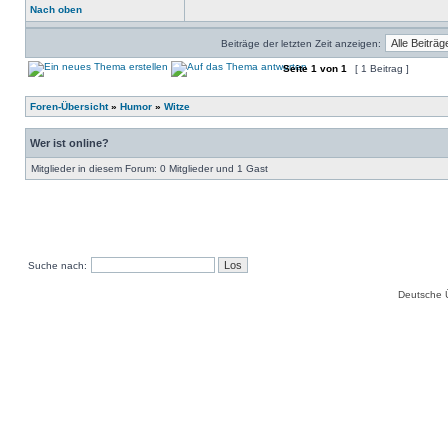
Nach oben
Beiträge der letzten Zeit anzeigen:
Seite
1
von
1
[ 1 Beitrag ]
Foren-Übersicht
»
Humor
»
Witze
Wer ist online?
Mitglieder in diesem Forum: 0 Mitglieder und 1 Gast
Suche nach:
Deutsche 