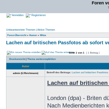
Foren v
Anmelden
Registrieren
Unbeantwortete Themen
|
Aktive Themen
Foren-Übersicht
»
Humor
»
Witze
Lachen auf britischen Passfotos ab sofort ve
Seite
1
von
1
[ 1 Beitrag ]
Druckansicht
|
Thema weiterempfehlen
Autor
Betreff des Beitrags:
Lachen auf britischen Passfotos 
admin (U.Reichmann)
Lachen auf britischen
London (dpa) - Briten dü
Nach Medienberichten k