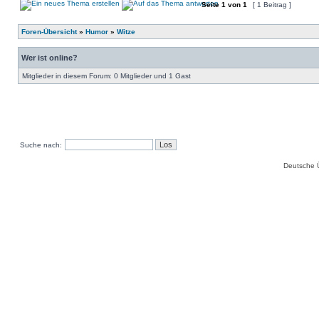
Seite
1
von
1
[ 1 Beitrag ]
Foren-Übersicht
»
Humor
»
Witze
Wer ist online?
Mitglieder in diesem Forum: 0 Mitglieder und 1 Gast
Suche nach:
Deutsche 