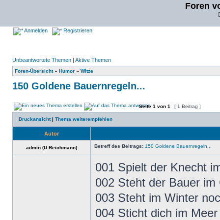
Foren v
Anmelden
Registrieren
Unbeantwortete Themen
|
Aktive Themen
Foren-Übersicht
»
Humor
»
Witze
150 Goldene Bauernregeln...
Seite
1
von
1
[ 1 Beitrag ]
Druckansicht
|
Thema weiterempfehlen
Autor
Betreff des Beitrags:
150 Goldene Bauernregeln...
admin (U.Reichmann)
001 Spielt der Knecht im
002 Steht der Bauer im
003 Steht im Winter noc
004 Sticht dich im Meer 