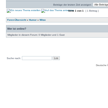
Beiträge der letzten Zeit anzeigen:
Seite
1
von
1
[ 1 Beitrag ]
Foren-Übersicht
»
Humor
»
Witze
Wer ist online?
Mitglieder in diesem Forum: 0 Mitglieder und 1 Gast
Suche nach:
Deutsche 