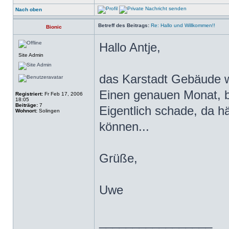
Nach oben
Betreff des Beitrags:
Re: Hallo und Willkommen!!
Bionic
Hallo Antje,
Site Admin
das Karstadt Gebäude w
Einen genauen Monat, bz
Registriert:
Fr Feb 17, 2006
18:05
Beiträge:
7
Eigentlich schade, da h
Wohnort:
Solingen
können...
Grüße,
Uwe
_________________