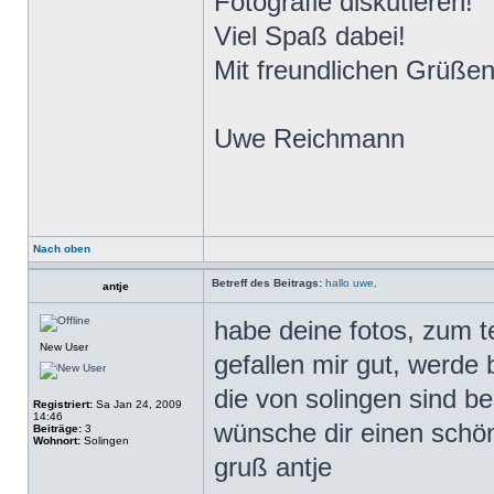
Fotografie diskutieren!
Viel Spaß dabei!
Mit freundlichen Grüßen
Uwe Reichmann
Nach oben
Betreff des Beitrags:
hallo uwe,
antje
habe deine fotos, zum 
New User
gefallen mir gut, werde 
die von solingen sind b
Registriert:
Sa Jan 24, 2009
14:46
wünsche dir einen schö
Beiträge:
3
Wohnort:
Solingen
gruß antje