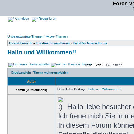
Foren v
Anmelden
Registrieren
Unbeantwortete Themen
|
Aktive Themen
Foren-Übersicht
»
Foto-Reichmann Forum
»
Foto-Reichmann Forum
Hallo und Willkommen!!
Seite
1
von
1
[ 4 Beiträge ]
Druckansicht
|
Thema weiterempfehlen
Autor
Betreff des Beitrags:
Hallo und Willkommen!!
admin (U.Reichmann)
Hallo liebe besucher
Ich freue mich Sie in 
In diesem Forum können