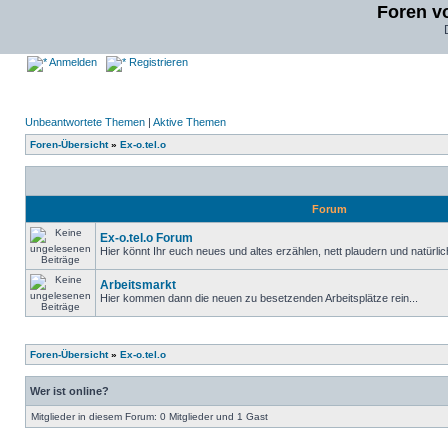
Foren v
Anmelden
Registrieren
Unbeantwortete Themen
|
Aktive Themen
Foren-Übersicht
»
Ex-o.tel.o
Forum
Ex-o.tel.o Forum
Hier könnt Ihr euch neues und altes erzählen, nett plaudern und natürlich
Arbeitsmarkt
Hier kommen dann die neuen zu besetzenden Arbeitsplätze rein...
Foren-Übersicht
»
Ex-o.tel.o
Wer ist online?
Mitglieder in diesem Forum: 0 Mitglieder und 1 Gast