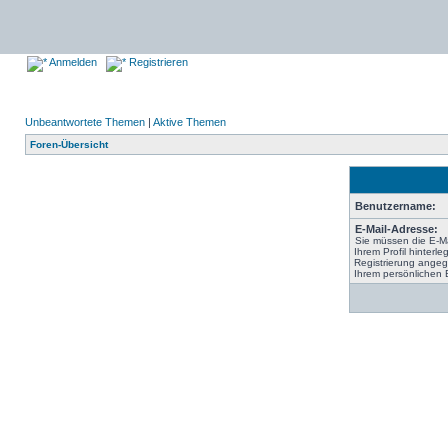
Anmelden
Registrieren
Unbeantwortete Themen
|
Aktive Themen
Foren-Übersicht
Benutzername:
E-Mail-Adresse:
Sie müssen die E-Ma
Ihrem Profil hinterle
Registrierung angeg
Ihrem persönlichen 