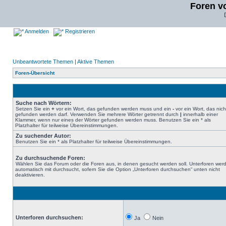
Foren v
Anmelden
Registrieren
Unbeantwortete Themen
|
Aktive Themen
Foren-Übersicht
Suche nach Wörtern:
Setzen Sie ein
+
vor ein Wort, das gefunden werden muss und ein
-
vor ein Wort, das nich
gefunden werden darf. Verwenden Sie mehrere Wörter getrennt durch
|
innerhalb einer
Klammer, wenn nur eines der Wörter gefunden werden muss. Benutzen Sie ein * als
Platzhalter für teilweise Übereinstimmungen.
Zu suchender Autor:
Benutzen Sie ein * als Platzhalter für teilweise Übereinstimmungen.
Zu durchsuchende Foren:
Wählen Sie das Forum oder die Foren aus, in denen gesucht werden soll. Unterforen wer
automatisch mit durchsucht, sofern Sie die Option „Unterforen durchsuchen“ unten nicht
deaktivieren.
Unterforen durchsuchen:
Ja
Nein