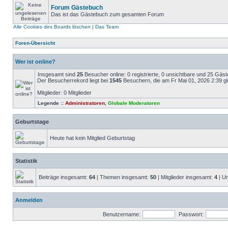
Forum Gästebuch
Das ist das Gästebuch zum gesamten Forum
Alle Cookies des Boards löschen
|
Das Team
Foren-Übersicht
Wer ist online?
Insgesamt sind
25
Besucher online: 0 registrierte, 0 unsichtbare und 25 Gäs
Der Besucherrekord liegt bei
1545
Besuchern, die am Fr Mai 01, 2026 2:39 gle
Mitglieder: 0 Mitglieder
Legende ::
Administratoren
,
Globale Moderatoren
Geburtstage
Heute hat kein Mitglied Geburtstag
Statistik
Beiträge insgesamt:
64
| Themen insgesamt:
50
| Mitglieder insgesamt:
4
| Un
Anmelden
Benutzername:
Passwort: